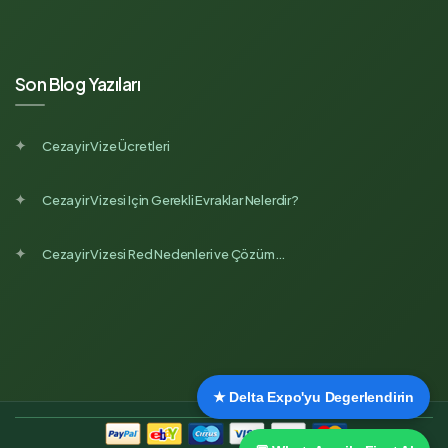
Son Blog Yazıları
Cezayir Vize Ücretleri
Cezayir Vizesi Için Gerekli Evraklar Nelerdir?
Cezayir Vizesi Red Nedenleri ve Çözüm…
★ Delta Expo'yu Degerlendirin