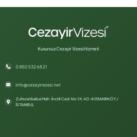
Kusursuz Cezayir Vizesi Hizmeti
0 850 532 68 21
info@cezayirvizesi.net
Zuhuratbaba Mah. İncirli Cad. No:1 K:4 D:40 BAKIRKÖY /
İSTANBUL