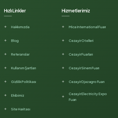
Hızlı Linkler
Hizmetlerimiz
Hakkımızda
Mica International Fuarı
Blog
Cezayir Otelleri
Referanslar
Cezayir Fuarları
Kullanım Şartları
Cezayir Sinem Fuarı
Gizlilik Politikası
Cezayir Djazagro Fuarı
Cezayir Electricity Expo
Ekibimiz
Fuarı
Site Haritası