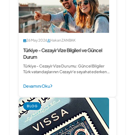
26 May 2026
Hakan ZANBAK
Türkiye - Cezayir Vize Bilgileri ve Güncel
Durum
Türkiye - Cezayir Vize Durumu: Güncel Bilgiler
Türk vatandaşlarının Cezayir'e seyahat ederken
karşılaştıkları vize koşulları,...
Devamını Oku
BLOG