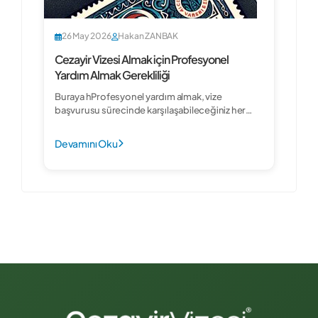
26 May 2026
Hakan ZANBAK
Cezayir Vizesi Almak için Profesyonel
Yardım Almak Gerekliliği
Buraya hProfesyonel yardım almak, vize
başvurusu sürecinde karşılaşabileceğiniz her
türlü soruna karşı hazırlıklı olmanızı
sağlayacaktır....
Devamını Oku