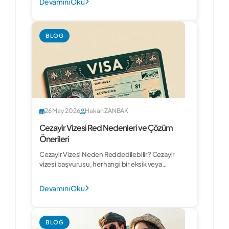
Devamını Oku
BLOG
26 May 2026
Hakan ZANBAK
Cezayir Vizesi Red Nedenleri ve Çözüm
Önerileri
Cezayir Vizesi Neden Reddedilebilir? Cezayir
vizesi başvurusu, herhangi bir eksik veya
tutarsızlık durumunda reddedilebilir. Red...
Devamını Oku
BLOG