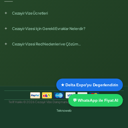
Cezayir Vize Ücretleri
Cezayir Vizesi Için Gerekli Evraklar Nelerdir?
Cezayir Vizesi Red Nedenleri ve Çözüm…
★ Delta Expo'yu Degerlendirin
💬 WhatsApp ile Fiyat Al
Telif Hakkı © 2026 Cezayir Vize Danışmanlığı. Tüm hakları saklıdır. | Web Tasarım:
Teknoweb