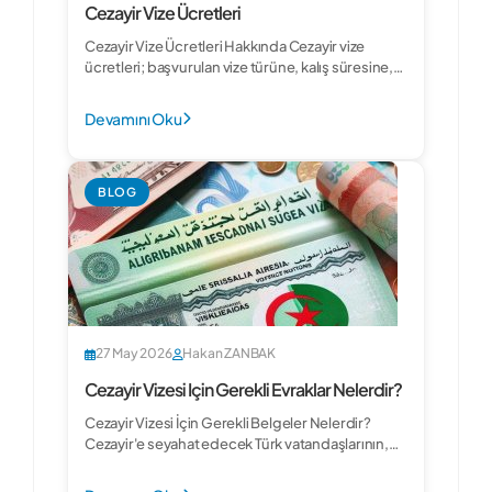
Cezayir Vize Ücretleri
Cezayir Vize Ücretleri Hakkında Cezayir vize
ücretleri; başvurulan vize türüne, kalış süresine,
giriş sayısına (tek/çok...
Devamını Oku
BLOG
27 May 2026
Hakan ZANBAK
Cezayir Vizesi Için Gerekli Evraklar Nelerdir?
Cezayir Vizesi İçin Gerekli Belgeler Nelerdir?
Cezayir'e seyahat edecek Türk vatandaşlarının,
pasaport türüne bağlı olarak...