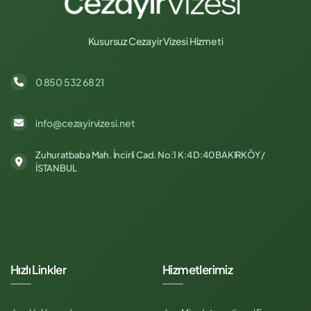
Kusursuz Cezayir Vizesi Hizmeti
0 850 532 68 21
info@cezayirvizesi.net
Zuhuratbaba Mah. İncirli Cad. No:1 K:4 D:40 BAKIRKÖY /
İSTANBUL
Hızlı Linkler
Hizmetlerimiz