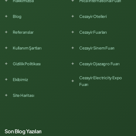
Hakkımızda
Mica International Fuarı
Blog
Cezayir Otelleri
Referanslar
Cezayir Fuarları
Kullanım Şartları
Cezayir Sinem Fuarı
Gizlilik Politikası
Cezayir Djazagro Fuarı
Cezayir Electricity Expo
Ekibimiz
Fuarı
Site Haritası
Son Blog Yazıları