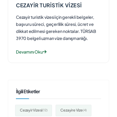
CEZAYIR TURISTIK VIZESI
Cezayir turistik vizesi için gerekli belgeler,
başvuru süreci, geçerlilik süresi, ücret ve
dikkat edilmesi gereken noktalar. TÜRSAB
3970 belgeli uzman vize danışmanlığı.
Devamını Oku
İlgili Etiketler
Cezayir Vizesi
Cezayire Vize
(12)
(4)