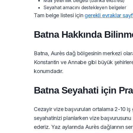
Mali yeterlilik belgesi (banka ekstresi)
Seyahat amacını destekleyen belgeler
Tam belge listesi için
gerekli evraklar say
Batna Hakkında Bilinm
Batna, Aurès dağ bölgesinin merkezi olara
Konstantin ve Annabe gibi büyük şehirlere 
konumdadır.
Batna Seyahati için Prat
Cezayir vize başvuruları ortalama 2-10 i
seyahatinizi planlarken vize başvurusunu
ederiz. Yaz aylarında Aurès dağlarının se