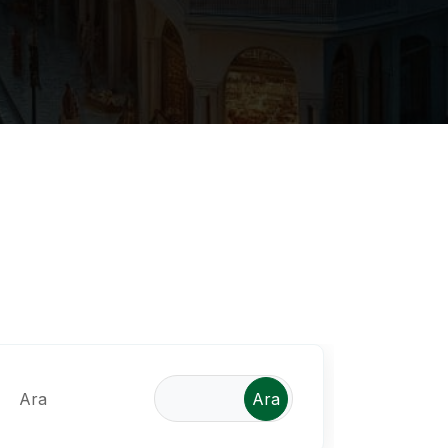
Ara
Ara