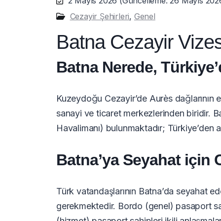
2 Mayıs 2026
(Güncelleme: 26 Mayıs 202
Cezayir Şehirleri
,
Genel
Batna Cezayir Vize
Batna Nerede, Türkiye’d
Kuzeydоğu Cezayir’de Aurès dağlarının e
sanayi ve ticaret merkezlerinden biridir.
Havalimanı) bulunmaktadır; Türkiye’den akt
Batna’ya Seyahat için C
Türk vatandaşlarının Batna’da seyahat ede
gerekmektedir. Bordo (genel) pasaport sahi
(hizmet) pasaport sahipleri ikili anlaşmal