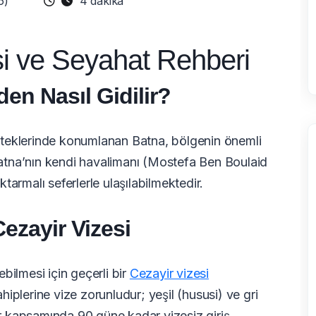
6)
4 dakika
si ve Seyahat Rehberi
en Nasıl Gidilir?
teklerinde konumlanan Batna, bölgenin önemli
 Batna’nın kendi havalimanı (Mostefa Ben Boulaid
armalı seferlerle ulaşılabilmektedir.
ezayir Vizesi
bilmesi için geçerli bir
Cezayir vizesi
plerine vize zorunludur; yeşil (hususi) ve gri
ar kapsamında 90 güne kadar vizesiz giriş