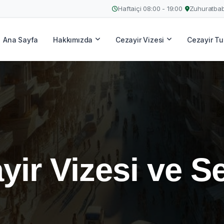
Haftaiçi 08:00 - 19:00
Zuhuratbab
Ana Sayfa
Hakkımızda
Cezayir Vizesi
Cezayir Tur
yir Vizesi ve S