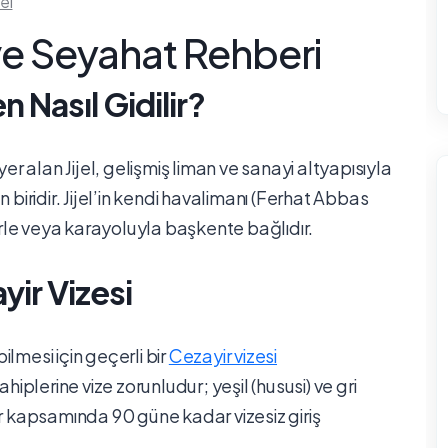
el
i ve Seyahat Rehberi
n Nasıl Gidilir?
 alan Jijel, gelişmiş liman ve sanayi altyapısıyla
iridir. Jijel’in kendi havalimanı (Ferhat Abbas
rle veya karayoluyla başkente bağlıdır.
yir Vizesi
lmesi için geçerli bir
Cezayir vizesi
plerine vize zorunludur; yeşil (hususi) ve gri
ar kapsamında 90 güne kadar vizesiz giriş