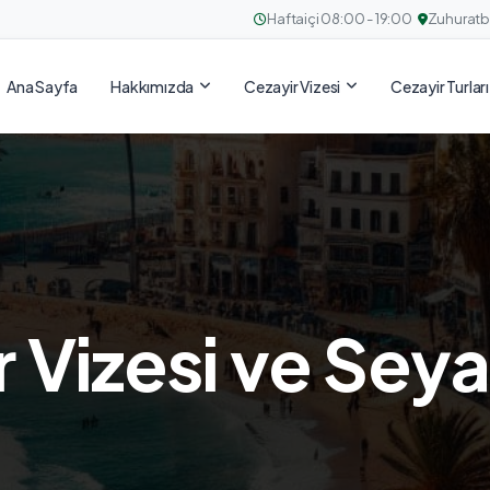
Haftaiçi 08:00 - 19:00
Zuhuratba
Ana Sayfa
Hakkımızda
Cezayir Vizesi
Cezayir Turları
ir Vizesi ve Sey