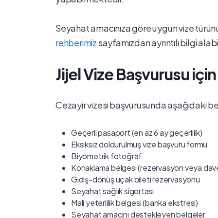
Seyahat amacınıza göre uygun vize türün
rehberimiz
sayfamızdan ayrıntılı bilgi alabil
Jijel Vize Başvurusu içi
Cezayir vizesi başvurusunda aşağıdaki be
Geçerli pasaport (en az 6 ay geçerlilik)
Eksiksiz doldurulmuş vize başvuru formu
Biyometrik fotoğraf
Konaklama belgesi (rezervasyon veya dav
Gidiş-dönüş uçak bileti rezervasyonu
Seyahat sağlık sigortası
Mali yeterlilik belgesi (banka ekstresi)
Seyahat amacını destekleyen belgeler