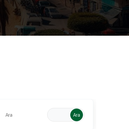
Ara
Ara