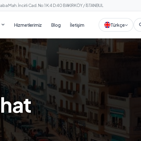
ba Mah. İncirli Cad. No:1 K:4 D:40 BAKIRKÖY / İSTANBUL
Hizmetlerimiz
Blog
İletişim
Türkçe
ahat