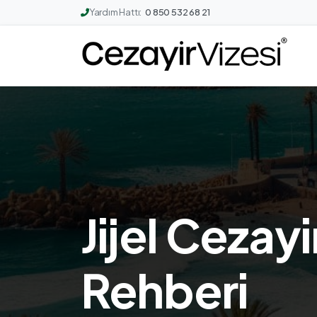
Yardım Hattı:
0 850 532 68 21
Jijel Cezay
Rehberi