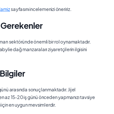
famiz
sayfasını incelemenizi öneririz.
i Gerekenler
liman sektöründe önemli bir rol oynamaktadır.
bylie dağ manzaraları ziyaretçilerin ilgisini
Bilgiler
 günü arasında sonuçlanmaktadır. Jijel
 en az 15-20 iş günü önceden yapmanızı tavsiye
i için en uygun mevsimlerdir.