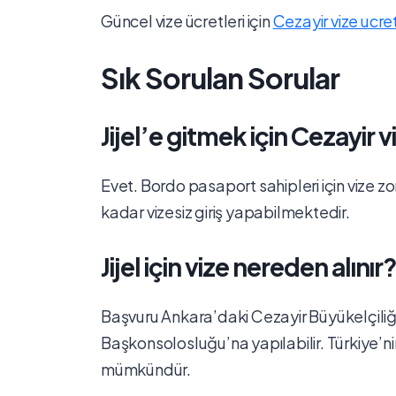
Güncel vize ücretleri için
Cezayir vize ucre
Sık Sorulan Sorular
Jijel’e gitmek için Cezayir 
Evet. Bordo pasaport sahipleri için vize zo
kadar vizesiz giriş yapabilmektedir.
Jijel için vize nereden alınır
Başvuru Ankara’daki Cezayir Büyükelçiliğ
Başkonsolosluğu’na yapılabilir. Türkiye’n
mümkündür.