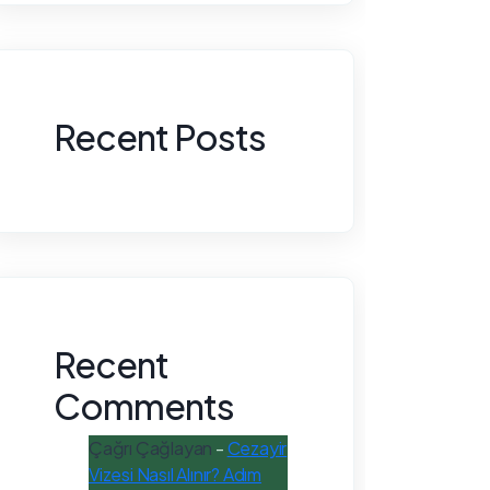
Recent Posts
Recent
Comments
Çağrı Çağlayan
-
Cezayir
Vizesi Nasıl Alınır? Adım