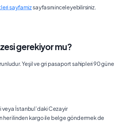
tleri sayfamiz
sayfasını inceleyebilirsiniz.
vizesi gerekiyor mu?
runludur. Yeşil ve gri pasaport sahipleri 90 güne
?
i veya İstanbul’daki Cezayir
in her ilinden kargo ile belge göndermek de