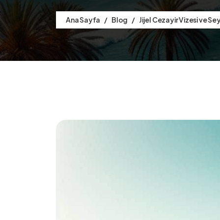
Ana Sayfa
Blog
Jijel Cezayir Vizesi ve S