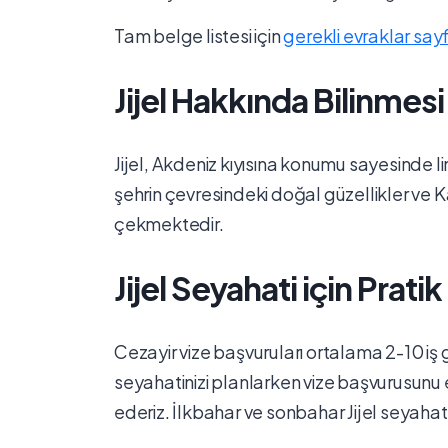
Tam belge listesi için
gerekli evraklar say
Jijel Hakkında Bilinmes
Jijel, Akdeniz kıyısına konumu sayesinde 
şehrin çevresindeki doğal güzellikler ve Ka
çekmektedir.
Jijel Seyahati için Pratik 
Cezayir vize başvuruları ortalama 2-10 iş
seyahatinizi planlarken vize başvurusunu
ederiz. İlkbahar ve sonbahar Jijel seyahat