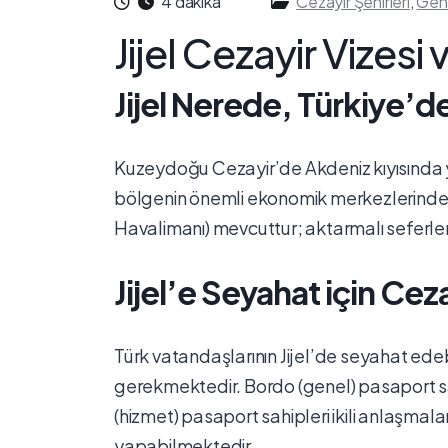
4 dakika
Cezayir Şehirleri
,
Gen
Jijel Cezayir Vizes
Jijel Nerede, Türkiye’de
Kuzeydoğu Cezayir’de Akdeniz kıyısında yer
bölgenin önemli ekonomik merkezlerinden b
Havalimanı) mevcuttur; aktarmalı seferle
Jijel’e Seyahat için Ceza
Türk vatandaşlarının Jijel’de seyahat edebi
gerekmektedir. Bordo (genel) pasaport sahi
(hizmet) pasaport sahipleri ikili anlaşmal
yapabilmektedir.