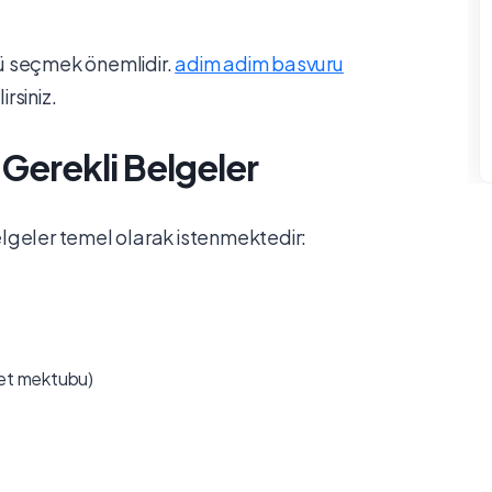
ü seçmek önemlidir.
adim adim basvuru
irsiniz.
n Gerekli Belgeler
lgeler temel olarak istenmektedir:
et mektubu)